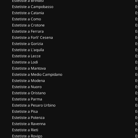
Estetiste a Brindisi
E
Estetiste a Campobasso
E
Estetiste a Catania
E
Estetiste a Como
E
Estetiste a Crotone
E
Estetiste a Ferrara
E
Estetiste a Forli' Cesena
E
Estetiste a Gorizia
E
Estetiste a L'aquila
E
Estetiste a Lecce
E
Estetiste a Lodi
E
Estetiste a Mantova
E
Estetiste a Medio Campidano
E
Estetiste a Modena
E
Estetiste a Nuoro
E
Estetiste a Oristano
E
Estetiste a Parma
E
Estetiste a Pesaro Urbino
E
Estetiste a Pisa
E
Estetiste a Potenza
E
Estetiste a Ravenna
E
Estetiste a Rieti
E
Estetiste a Rovigo
E