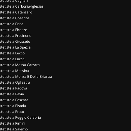
stetiste a Cagliari
stetiste a Carbonia-Iglesias
stetiste a Catanzaro
stetiste a Cosenza
stetiste a Enna
stetiste a Firenze
stetiste a Frosinone
stetiste a Grosseto
stetiste a La Spezia
stetiste a Lecco
stetiste a Lucca
stetiste a Massa Carrara
stetiste a Messina
stetiste a Monza E Della Brianza
stetiste a Ogliastra
stetiste a Padova
stetiste a Pavia
stetiste a Pescara
stetiste a Pistoia
stetiste a Prato
stetiste a Reggio Calabria
stetiste a Rimini
stetiste a Salerno