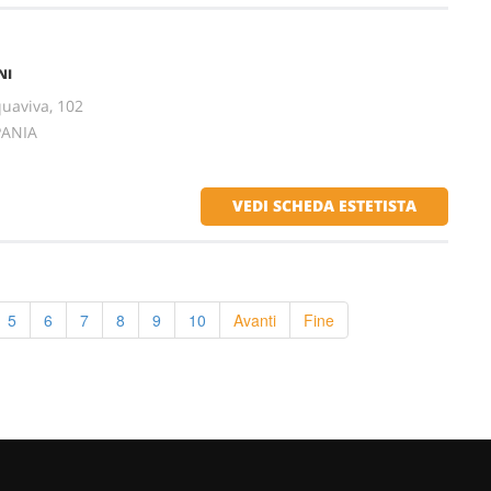
NI
quaviva, 102
PANIA
VEDI SCHEDA ESTETISTA
5
6
7
8
9
10
Avanti
Fine