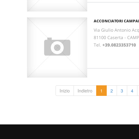
ACCONCIATORI CAMPA
Via Giulio Antonio Ac
81100 Caserta - CAM
Tel.
+39.0823353710
Inizio
Indietro
1
2
3
4