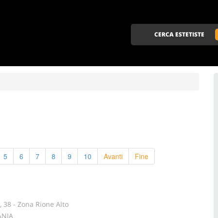
CERCA ESTETISTE
5
6
7
8
9
10
Avanti
Fine
 38 - Zona Rione Alto
ANIA