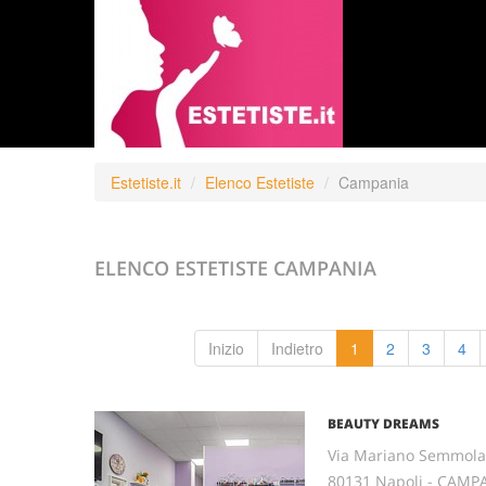
Estetiste.it
Elenco Estetiste
Campania
ELENCO ESTETISTE
CAMPANIA
Inizio
Indietro
1
2
3
4
BEAUTY DREAMS
Via Mariano Semmola,
80131 Napoli - CAMP