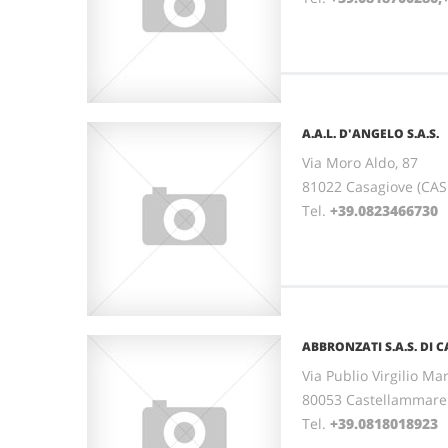
A.A.L. D'ANGELO S.A.S.
Via Moro Aldo, 87
81022 Casagiove (CA
Tel.
+39.0823466730
ABBRONZATI S.A.S. DI C
Via Publio Virgilio Ma
80053 Castellammare 
Tel.
+39.0818018923