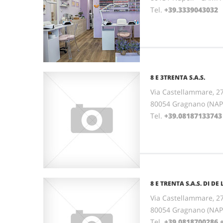
Tel.
+39.3339043032
8 E 3TRENTA S.A.S.
Via Castellammare, 2
80054 Gragnano (NAP
Tel.
+39.08187133743
8 E TRENTA S.A.S. DI DE 
Via Castellammare, 2
80054 Gragnano (NAP
Tel.
+39.0818700286,