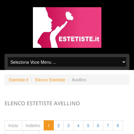
Estetiste.it
Elenco Estetiste
Avellino
ELENCO ESTETISTE
AVELLINO
Inizio
Indietro
1
2
3
4
5
6
7
8