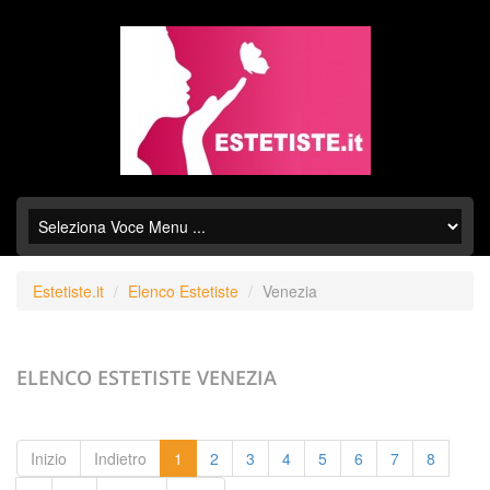
Estetiste.it
Elenco Estetiste
Venezia
ELENCO ESTETISTE
VENEZIA
Inizio
Indietro
1
2
3
4
5
6
7
8