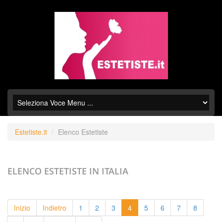
Estetiste.it
Elenco Estetiste
ELENCO ESTETISTE
IN ITALIA
Inizio
Indietro
1
2
3
4
5
6
7
8