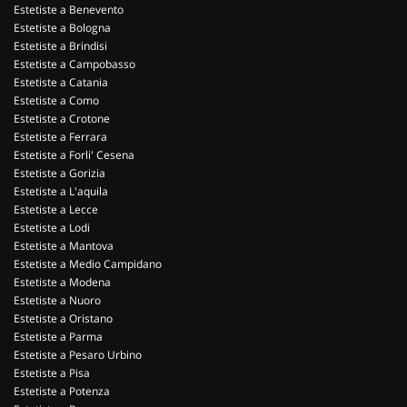
Estetiste a Benevento
Estetiste a Bologna
Estetiste a Brindisi
Estetiste a Campobasso
Estetiste a Catania
Estetiste a Como
Estetiste a Crotone
Estetiste a Ferrara
Estetiste a Forli' Cesena
Estetiste a Gorizia
Estetiste a L'aquila
Estetiste a Lecce
Estetiste a Lodi
Estetiste a Mantova
Estetiste a Medio Campidano
Estetiste a Modena
Estetiste a Nuoro
Estetiste a Oristano
Estetiste a Parma
Estetiste a Pesaro Urbino
Estetiste a Pisa
Estetiste a Potenza