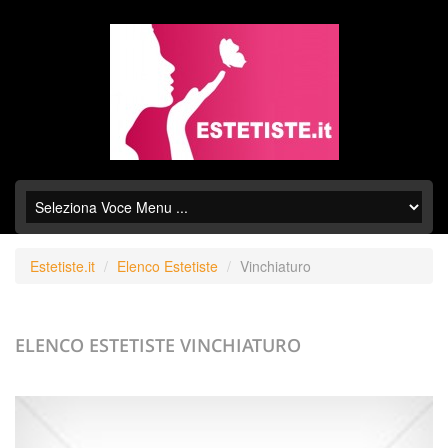
Estetiste.it
Elenco Estetiste
Vinchiaturo
ELENCO ESTETISTE
VINCHIATURO