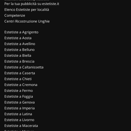
Per la tua pubblicità su estetiste.it
Elenco Estetiste per località
Competenze
Centri Ricostruzione Unghie
Estetiste a Agrigento
Estetiste a Aosta
Estetiste a Avellino
Estetiste a Belluno
Estetiste a Biella
Estetiste a Brescia
Estetiste a Caltanissetta
Estetiste a Caserta
Estetiste a Chieti
Estetiste a Cremona
Estetiste a Fermo
Estetiste a Foggia
Estetiste a Genova
Estetiste a Imperia
Estetiste a Latina
Estetiste a Livorno
Estetiste a Macerata