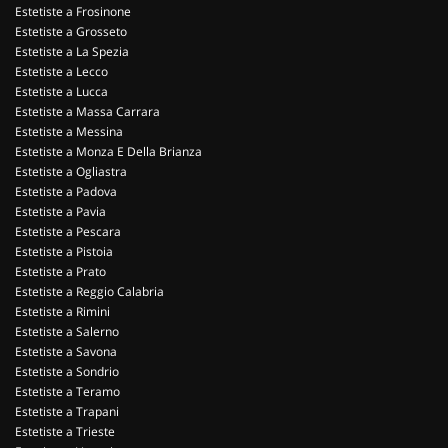
Estetiste a Frosinone
Estetiste a Grosseto
Estetiste a La Spezia
Estetiste a Lecco
Estetiste a Lucca
Estetiste a Massa Carrara
Estetiste a Messina
Estetiste a Monza E Della Brianza
Estetiste a Ogliastra
Estetiste a Padova
Estetiste a Pavia
Estetiste a Pescara
Estetiste a Pistoia
Estetiste a Prato
Estetiste a Reggio Calabria
Estetiste a Rimini
Estetiste a Salerno
Estetiste a Savona
Estetiste a Sondrio
Estetiste a Teramo
Estetiste a Trapani
Estetiste a Trieste