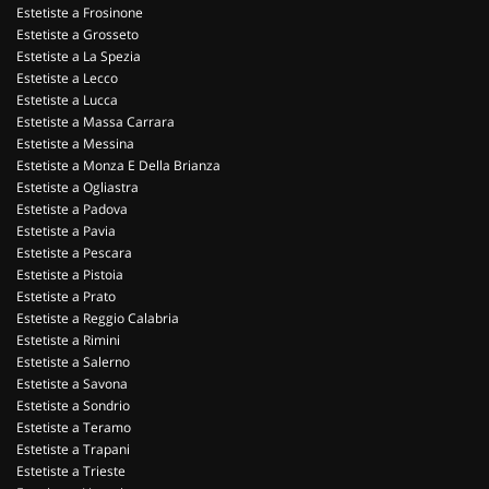
Estetiste a Frosinone
Estetiste a Grosseto
Estetiste a La Spezia
Estetiste a Lecco
Estetiste a Lucca
Estetiste a Massa Carrara
Estetiste a Messina
Estetiste a Monza E Della Brianza
Estetiste a Ogliastra
Estetiste a Padova
Estetiste a Pavia
Estetiste a Pescara
Estetiste a Pistoia
Estetiste a Prato
Estetiste a Reggio Calabria
Estetiste a Rimini
Estetiste a Salerno
Estetiste a Savona
Estetiste a Sondrio
Estetiste a Teramo
Estetiste a Trapani
Estetiste a Trieste