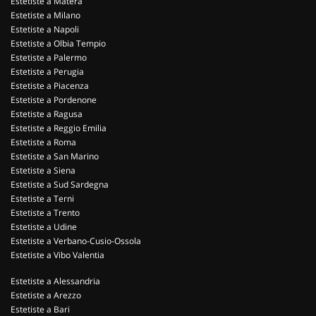
Estetiste a Matera
Estetiste a Milano
Estetiste a Napoli
Estetiste a Olbia Tempio
Estetiste a Palermo
Estetiste a Perugia
Estetiste a Piacenza
Estetiste a Pordenone
Estetiste a Ragusa
Estetiste a Reggio Emilia
Estetiste a Roma
Estetiste a San Marino
Estetiste a Siena
Estetiste a Sud Sardegna
Estetiste a Terni
Estetiste a Trento
Estetiste a Udine
Estetiste a Verbano-Cusio-Ossola
Estetiste a Vibo Valentia
Estetiste a Alessandria
Estetiste a Arezzo
Estetiste a Bari