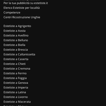
Per la tua pubblicità su estetiste.it
Elenco Estetiste per località
Competenze
Centri Ricostruzione Unghie
Estetiste a Agrigento
Estetiste a Aosta
Estetiste a Avellino
Estetiste a Belluno
Estetiste a Biella
Estetiste a Brescia
Estetiste a Caltanissetta
Estetiste a Caserta
Estetiste a Chieti
Estetiste a Cremona
Estetiste a Fermo
Estetiste a Foggia
Estetiste a Genova
Estetiste a Imperia
Estetiste a Latina
Estetiste a Livorno
Estetiste a Macerata