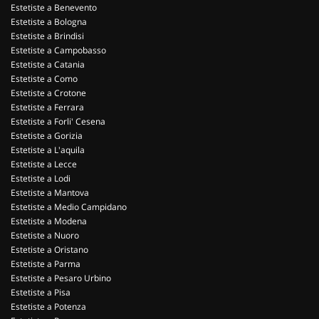
Estetiste a Benevento
Estetiste a Bologna
Estetiste a Brindisi
Estetiste a Campobasso
Estetiste a Catania
Estetiste a Como
Estetiste a Crotone
Estetiste a Ferrara
Estetiste a Forli' Cesena
Estetiste a Gorizia
Estetiste a L'aquila
Estetiste a Lecce
Estetiste a Lodi
Estetiste a Mantova
Estetiste a Medio Campidano
Estetiste a Modena
Estetiste a Nuoro
Estetiste a Oristano
Estetiste a Parma
Estetiste a Pesaro Urbino
Estetiste a Pisa
Estetiste a Potenza