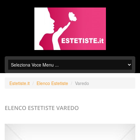
Estetiste.it
Elenco Estetiste
Varedo
ELENCO ESTETISTE
VAREDO