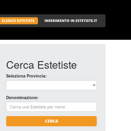
ELENCO ESTETISTE
INSERIMENTO IN ESTETISTE.IT
Cerca Estetiste
Seleziona Provincia:
Denominazione:
CERCA