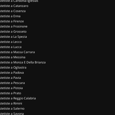
stetiste a Carbonia-Iglesias
stetiste a Catanzaro
stetiste a Cosenza
stetiste a Enna
stetiste a Firenze
stetiste a Frosinone
stetiste a Grosseto
stetiste a La Spezia
stetiste a Lecco
stetiste a Lucca
stetiste a Massa Carrara
stetiste a Messina
stetiste a Monza E Della Brianza
stetiste a Ogliastra
stetiste a Padova
stetiste a Pavia
stetiste a Pescara
stetiste a Pistoia
stetiste a Prato
stetiste a Reggio Calabria
stetiste a Rimini
stetiste a Salerno
stetiste a Savona