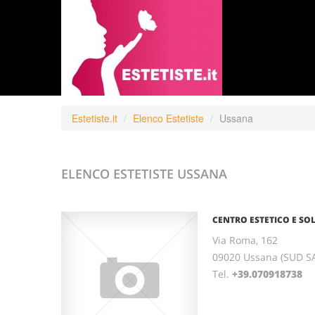
Estetiste.it
Elenco Estetiste
Ussana
ELENCO ESTETISTE
USSANA
CENTRO ESTETICO E SO
Via Roma, 162
09020 Ussana (SUD 
Tel.
+39.070918738