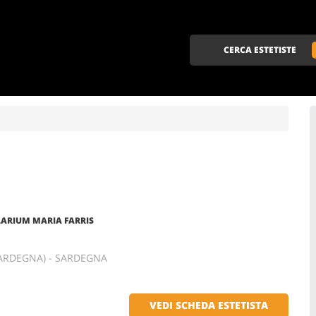
CERCA ESTETISTE
LARIUM MARIA FARRIS
SARDEGNA) - SARDEGNA
VEDI SCHEDA ESTETISTA