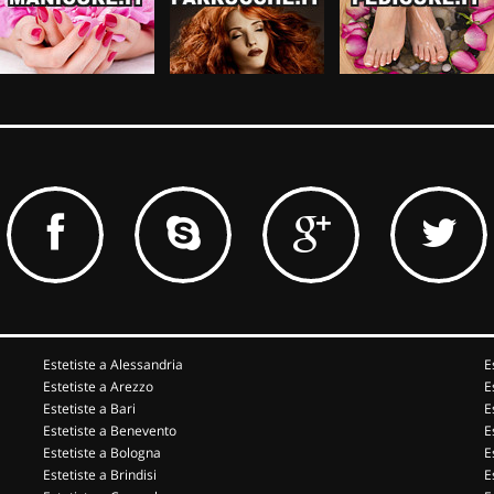
Estetiste a Alessandria
E
Estetiste a Arezzo
E
Estetiste a Bari
E
Estetiste a Benevento
E
Estetiste a Bologna
E
Estetiste a Brindisi
E