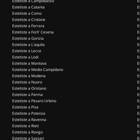
Estetiste a Campobasso
E
Estetiste a Catania
E
Estetiste a Como
E
Estetiste a Crotone
E
Estetiste a Ferrara
E
Estetiste a Forli' Cesena
E
Estetiste a Gorizia
E
Estetiste a L'aquila
E
Estetiste a Lecce
E
Estetiste a Lodi
E
Estetiste a Mantova
E
Estetiste a Medio Campidano
E
Estetiste a Modena
E
Estetiste a Nuoro
E
Estetiste a Oristano
E
Estetiste a Parma
E
Estetiste a Pesaro Urbino
E
Estetiste a Pisa
E
Estetiste a Potenza
E
Estetiste a Ravenna
E
Estetiste a Rieti
E
Estetiste a Rovigo
E
Estetiste a Sassari
E