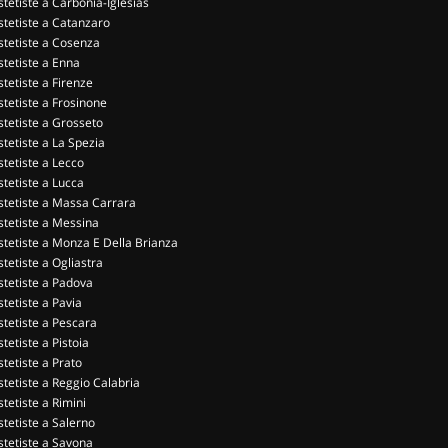
stetiste a Carbonia-Iglesias
stetiste a Catanzaro
stetiste a Cosenza
stetiste a Enna
stetiste a Firenze
stetiste a Frosinone
stetiste a Grosseto
stetiste a La Spezia
stetiste a Lecco
stetiste a Lucca
stetiste a Massa Carrara
stetiste a Messina
stetiste a Monza E Della Brianza
stetiste a Ogliastra
stetiste a Padova
stetiste a Pavia
stetiste a Pescara
stetiste a Pistoia
stetiste a Prato
stetiste a Reggio Calabria
stetiste a Rimini
stetiste a Salerno
stetiste a Savona