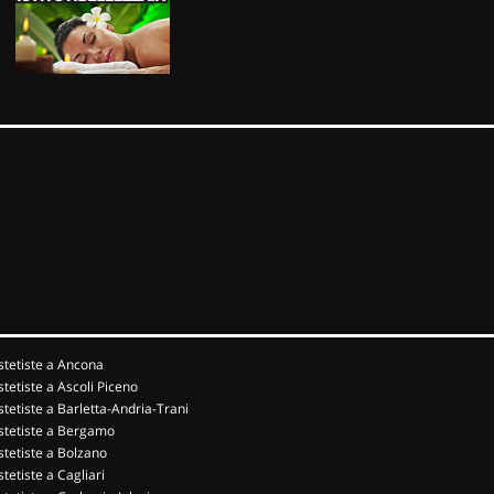
stetiste a Ancona
stetiste a Ascoli Piceno
stetiste a Barletta-Andria-Trani
stetiste a Bergamo
stetiste a Bolzano
stetiste a Cagliari