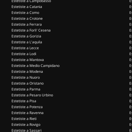
Estetiste a Campobasso
E
Estetiste a Catania
E
Estetiste a Como
E
Estetiste a Crotone
E
Estetiste a Ferrara
E
Estetiste a Forli' Cesena
E
Estetiste a Gorizia
E
Estetiste a L'aquila
E
Estetiste a Lecce
E
Estetiste a Lodi
E
Estetiste a Mantova
E
Estetiste a Medio Campidano
E
Estetiste a Modena
E
Estetiste a Nuoro
E
Estetiste a Oristano
E
Estetiste a Parma
E
Estetiste a Pesaro Urbino
E
Estetiste a Pisa
E
Estetiste a Potenza
E
Estetiste a Ravenna
E
Estetiste a Rieti
E
Estetiste a Rovigo
E
Estetiste a Sassari
E