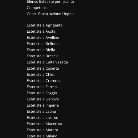
Elenco Estetiste per località
Competenze
Centri Ricostruzione Unghie
Estetiste a Agrigento
Estetiste a Aosta
Estetiste a Avellino
Estetiste a Belluno
Estetiste a Biella
Estetiste a Brescia
Estetiste a Caltanissetta
Estetiste a Caserta
Estetiste a Chieti
Estetiste a Cremona
Estetiste a Fermo
Estetiste a Foggia
Estetiste a Genova
Estetiste a Imperia
Estetiste a Latina
Estetiste a Livorno
Estetiste a Macerata
Estetiste a Matera
Estetiste a Milano