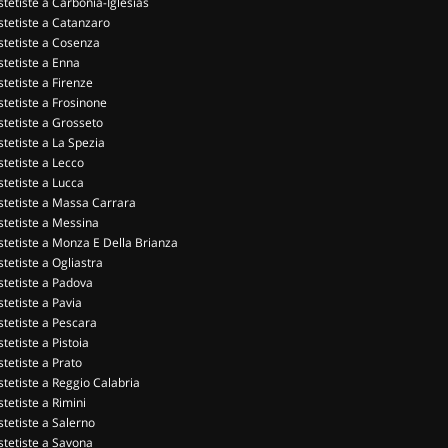
stetiste a Carbonia-Iglesias
stetiste a Catanzaro
stetiste a Cosenza
stetiste a Enna
stetiste a Firenze
stetiste a Frosinone
stetiste a Grosseto
stetiste a La Spezia
stetiste a Lecco
stetiste a Lucca
stetiste a Massa Carrara
stetiste a Messina
stetiste a Monza E Della Brianza
stetiste a Ogliastra
stetiste a Padova
stetiste a Pavia
stetiste a Pescara
stetiste a Pistoia
stetiste a Prato
stetiste a Reggio Calabria
stetiste a Rimini
stetiste a Salerno
stetiste a Savona