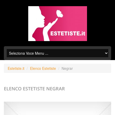
Estetiste.it
Elenco Estetiste
Negrar
ELENCO ESTETISTE
NEGRAR