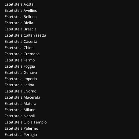
Estetiste a Aosta
Estetiste a Avellino
Estetiste a Belluno
Estetiste a Biella
Estetiste a Brescia
Estetiste a Caltanissetta
Estetiste a Caserta
Estetiste a Chieti
Estetiste a Cremona
Estetiste a Fermo
Estetiste a Foggia
Estetiste a Genova
Estetiste a Imperia
Estetiste a Latina
Estetiste a Livorno
Estetiste a Macerata
Estetiste a Matera
Estetiste a Milano
Estetiste a Napoli
Estetiste a Olbia Tempio
Estetiste a Palermo
Estetiste a Perugia