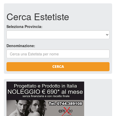
Cerca Estetiste
Seleziona Provincia:
Denominazione:
CERCA