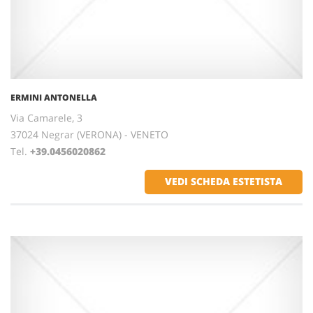
ERMINI ANTONELLA
Via Camarele, 3
37024 Negrar (VERONA) - VENETO
Tel.
+39.0456020862
VEDI SCHEDA ESTETISTA