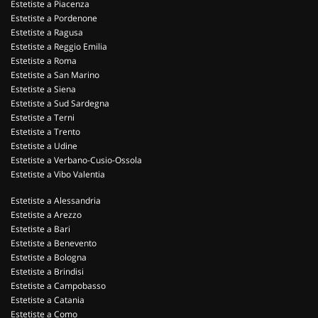
Estetiste a Piacenza
Estetiste a Pordenone
Estetiste a Ragusa
Estetiste a Reggio Emilia
Estetiste a Roma
Estetiste a San Marino
Estetiste a Siena
Estetiste a Sud Sardegna
Estetiste a Terni
Estetiste a Trento
Estetiste a Udine
Estetiste a Verbano-Cusio-Ossola
Estetiste a Vibo Valentia
Estetiste a Alessandria
Estetiste a Arezzo
Estetiste a Bari
Estetiste a Benevento
Estetiste a Bologna
Estetiste a Brindisi
Estetiste a Campobasso
Estetiste a Catania
Estetiste a Como