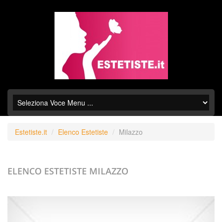
Estetiste.it
Elenco Estetiste
Milazzo
ELENCO ESTETISTE
MILAZZO