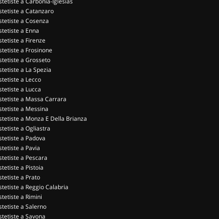
stetiste a Carbonia-Iglesias
stetiste a Catanzaro
stetiste a Cosenza
stetiste a Enna
stetiste a Firenze
stetiste a Frosinone
stetiste a Grosseto
stetiste a La Spezia
stetiste a Lecco
stetiste a Lucca
stetiste a Massa Carrara
stetiste a Messina
stetiste a Monza E Della Brianza
stetiste a Ogliastra
stetiste a Padova
stetiste a Pavia
stetiste a Pescara
stetiste a Pistoia
stetiste a Prato
stetiste a Reggio Calabria
stetiste a Rimini
stetiste a Salerno
stetiste a Savona