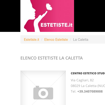
Estetiste.it
Elenco Estetiste
La Caletta
ELENCO ESTETISTE
LA CALETTA
CENTRO ESTETICO STU
Via Cagliari, 82
08029 La Caletta (N
Tel.
+39.3407089008