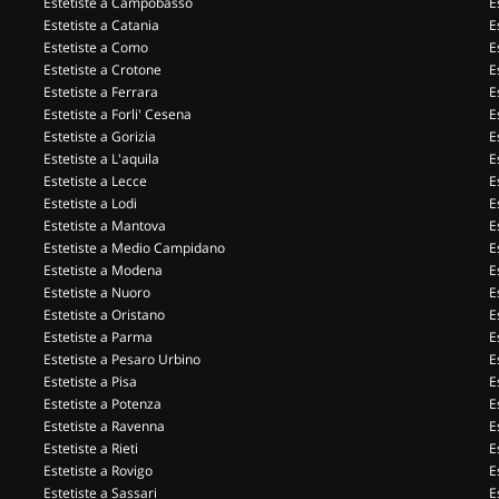
Estetiste a Campobasso
E
Estetiste a Catania
E
Estetiste a Como
E
Estetiste a Crotone
E
Estetiste a Ferrara
E
Estetiste a Forli' Cesena
E
Estetiste a Gorizia
E
Estetiste a L'aquila
E
Estetiste a Lecce
E
Estetiste a Lodi
E
Estetiste a Mantova
E
Estetiste a Medio Campidano
E
Estetiste a Modena
E
Estetiste a Nuoro
E
Estetiste a Oristano
E
Estetiste a Parma
E
Estetiste a Pesaro Urbino
E
Estetiste a Pisa
E
Estetiste a Potenza
E
Estetiste a Ravenna
E
Estetiste a Rieti
E
Estetiste a Rovigo
E
Estetiste a Sassari
E