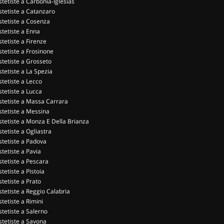
stetiste a Carbonia-Iglesias
stetiste a Catanzaro
stetiste a Cosenza
stetiste a Enna
stetiste a Firenze
stetiste a Frosinone
stetiste a Grosseto
stetiste a La Spezia
stetiste a Lecco
stetiste a Lucca
stetiste a Massa Carrara
stetiste a Messina
stetiste a Monza E Della Brianza
stetiste a Ogliastra
stetiste a Padova
stetiste a Pavia
stetiste a Pescara
stetiste a Pistoia
stetiste a Prato
stetiste a Reggio Calabria
stetiste a Rimini
stetiste a Salerno
stetiste a Savona