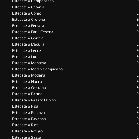
Estetiste a Campobasso
E
Estetiste a Catania
E
Estetiste a Como
E
Estetiste a Crotone
E
Estetiste a Ferrara
E
Estetiste a Forli' Cesena
E
Estetiste a Gorizia
E
Estetiste a L'aquila
E
Estetiste a Lecce
E
Estetiste a Lodi
E
Estetiste a Mantova
E
Estetiste a Medio Campidano
E
Estetiste a Modena
E
Estetiste a Nuoro
E
Estetiste a Oristano
E
Estetiste a Parma
E
Estetiste a Pesaro Urbino
E
Estetiste a Pisa
E
Estetiste a Potenza
E
Estetiste a Ravenna
E
Estetiste a Rieti
E
Estetiste a Rovigo
E
Estetiste a Sassari
E