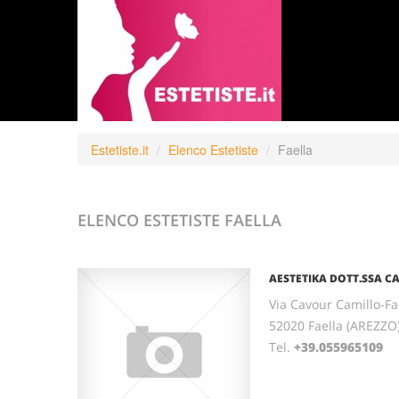
Estetiste.it
Elenco Estetiste
Faella
ELENCO ESTETISTE
FAELLA
AESTETIKA DOTT.SSA C
Via Cavour Camillo-Fae
52020 Faella (AREZZO
Tel.
+39.055965109