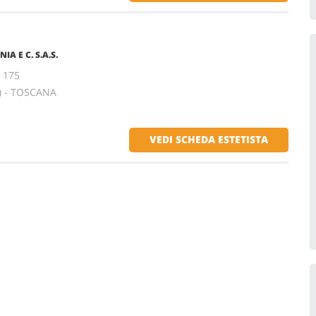
A E C. S.A.S.
, 175
) - TOSCANA
VEDI SCHEDA ESTETISTA