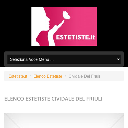
Estetiste.it
Elenco Estetiste
Cividale Del Friuli
ELENCO ESTETISTE
CIVIDALE DEL FRIULI