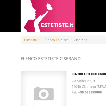
Estetiste.it
Elenco Estetiste
Ciserano
ELENCO ESTETISTE
CISERANO
CENTRO ESTETICO ENRI
Via Solferino, 9
24040 Ciserano (BE
Tel.
+39.035885006