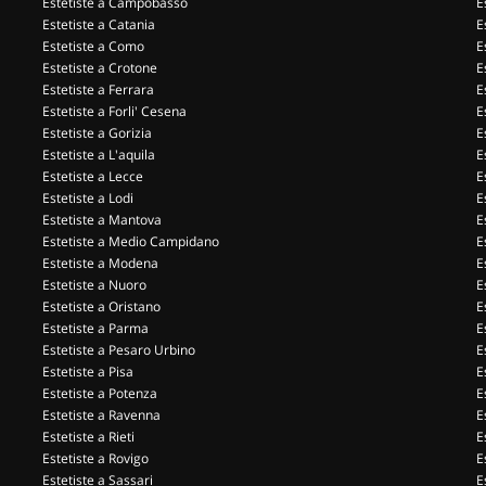
Estetiste a Campobasso
E
Estetiste a Catania
E
Estetiste a Como
E
Estetiste a Crotone
E
Estetiste a Ferrara
E
Estetiste a Forli' Cesena
E
Estetiste a Gorizia
E
Estetiste a L'aquila
E
Estetiste a Lecce
E
Estetiste a Lodi
E
Estetiste a Mantova
E
Estetiste a Medio Campidano
E
Estetiste a Modena
E
Estetiste a Nuoro
E
Estetiste a Oristano
E
Estetiste a Parma
E
Estetiste a Pesaro Urbino
E
Estetiste a Pisa
E
Estetiste a Potenza
E
Estetiste a Ravenna
E
Estetiste a Rieti
E
Estetiste a Rovigo
E
Estetiste a Sassari
E