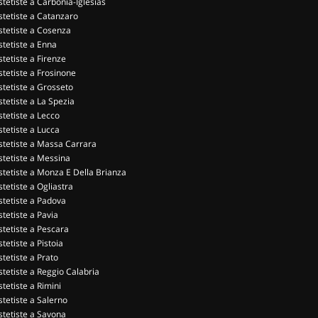
stetiste a Carbonia-Iglesias
stetiste a Catanzaro
stetiste a Cosenza
stetiste a Enna
stetiste a Firenze
stetiste a Frosinone
stetiste a Grosseto
stetiste a La Spezia
stetiste a Lecco
stetiste a Lucca
stetiste a Massa Carrara
stetiste a Messina
stetiste a Monza E Della Brianza
stetiste a Ogliastra
stetiste a Padova
stetiste a Pavia
stetiste a Pescara
stetiste a Pistoia
stetiste a Prato
stetiste a Reggio Calabria
stetiste a Rimini
stetiste a Salerno
stetiste a Savona