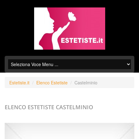
Estetiste.it
Elenco Estetiste
Castelminio
ELENCO ESTETISTE
CASTELMINIO