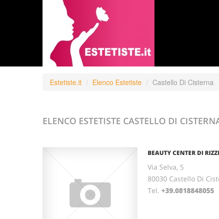
Estetiste.it
Elenco Estetiste
Castello Di Cisterna
ELENCO ESTETISTE
CASTELLO DI CISTERN
BEAUTY CENTER DI RIZ
Via Selva, 5
80030 Castello Di Ci
Tel.
+39.0818848055