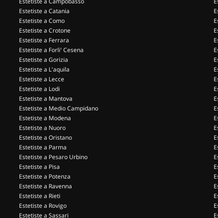
Estetiste a Campobasso
E
Estetiste a Catania
E
Estetiste a Como
E
Estetiste a Crotone
E
Estetiste a Ferrara
E
Estetiste a Forli' Cesena
E
Estetiste a Gorizia
E
Estetiste a L'aquila
E
Estetiste a Lecce
E
Estetiste a Lodi
E
Estetiste a Mantova
E
Estetiste a Medio Campidano
E
Estetiste a Modena
E
Estetiste a Nuoro
E
Estetiste a Oristano
E
Estetiste a Parma
E
Estetiste a Pesaro Urbino
E
Estetiste a Pisa
E
Estetiste a Potenza
E
Estetiste a Ravenna
E
Estetiste a Rieti
E
Estetiste a Rovigo
E
Estetiste a Sassari
E