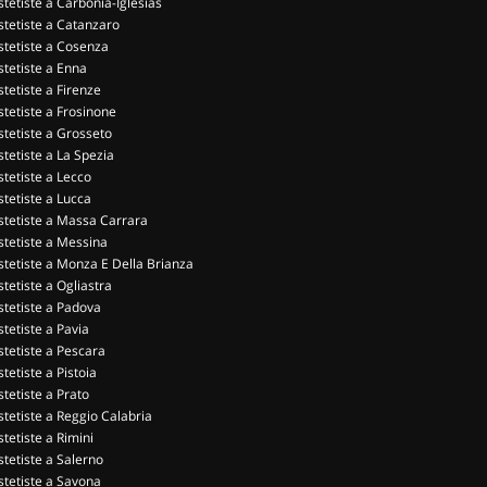
stetiste a Carbonia-Iglesias
stetiste a Catanzaro
stetiste a Cosenza
stetiste a Enna
stetiste a Firenze
stetiste a Frosinone
stetiste a Grosseto
stetiste a La Spezia
stetiste a Lecco
stetiste a Lucca
stetiste a Massa Carrara
stetiste a Messina
stetiste a Monza E Della Brianza
stetiste a Ogliastra
stetiste a Padova
stetiste a Pavia
stetiste a Pescara
stetiste a Pistoia
stetiste a Prato
stetiste a Reggio Calabria
stetiste a Rimini
stetiste a Salerno
stetiste a Savona