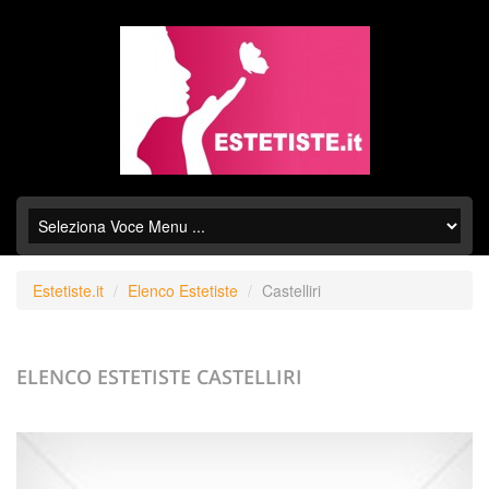
Estetiste.it
Elenco Estetiste
Castelliri
ELENCO ESTETISTE
CASTELLIRI