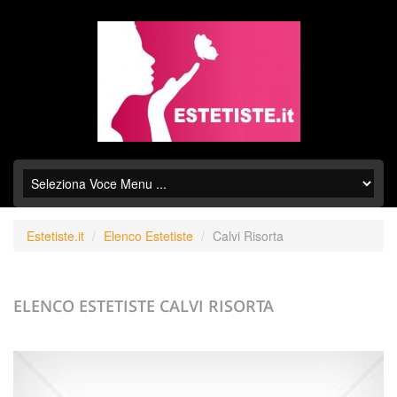
Estetiste.it
Elenco Estetiste
Calvi Risorta
ELENCO ESTETISTE
CALVI RISORTA