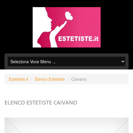
Estetiste.it
Elenco Estetiste
Caivano
ELENCO ESTETISTE
CAIVANO