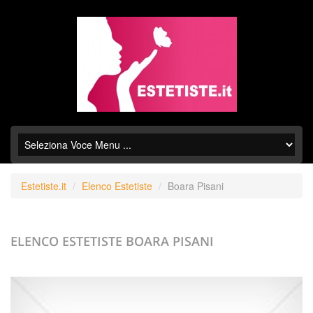
Estetiste.it
Elenco Estetiste
Boara Pisani
ELENCO ESTETISTE
BOARA PISANI