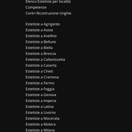
Elenco Estetiste per località
Competenze
Centri Ricostruzione Unghie
Estetiste a Agrigento
Estetiste a Aosta
Estetiste a Avellino
Estetiste a Belluno
Estetiste a Biella
Estetiste a Brescia
Estetiste a Caltanissetta
Estetiste a Caserta
Estetiste a Chieti
Estetiste a Cremona
Estetiste a Fermo
Estetiste a Foggia
Estetiste a Genova
Estetiste a Imperia
Estetiste a Latina
Estetiste a Livorno
Estetiste a Macerata
Estetiste a Matera
Estetiste a Milano