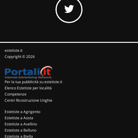
estetiste.it
Copyright © 2026
Per la tua pubblicità su estetiste.it
Elenco Estetiste per località
Competenze
Centri Ricostruzione Unghie
Estetiste a Agrigento
Estetiste a Aosta
Estetiste a Avellino
Estetiste a Belluno
Estetiste a Biella