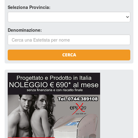
Seleziona Provincia:
Denominazione:
CERCA