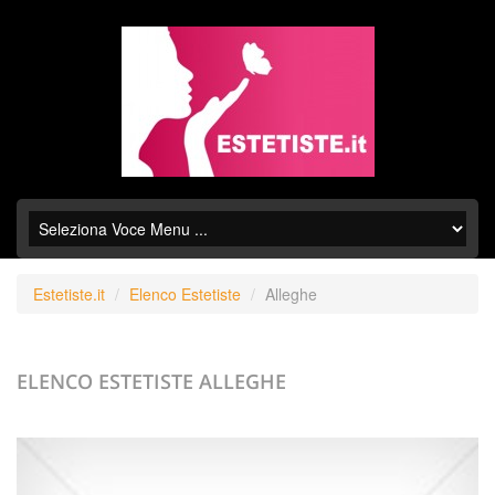
Estetiste.it
Elenco Estetiste
Alleghe
ELENCO ESTETISTE
ALLEGHE