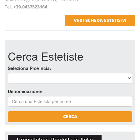
Tel.
+39.0437523164
VEDI SCHEDA ESTETISTA
Cerca Estetiste
Seleziona Provincia:
Denominazione:
CERCA