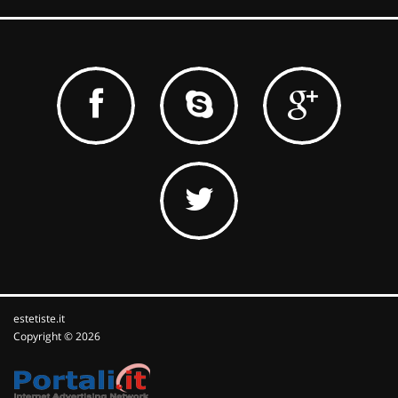
estetiste.it
Copyright © 2026