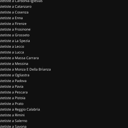
stetiste a Carbonia-Iglesias
stetiste a Catanzaro
stetiste a Cosenza
stetiste a Enna
stetiste a Firenze
stetiste a Frosinone
stetiste a Grosseto
stetiste a La Spezia
stetiste a Lecco
stetiste a Lucca
stetiste a Massa Carrara
stetiste a Messina
stetiste a Monza E Della Brianza
stetiste a Ogliastra
stetiste a Padova
stetiste a Pavia
stetiste a Pescara
stetiste a Pistoia
stetiste a Prato
stetiste a Reggio Calabria
stetiste a Rimini
stetiste a Salerno
stetiste a Savona