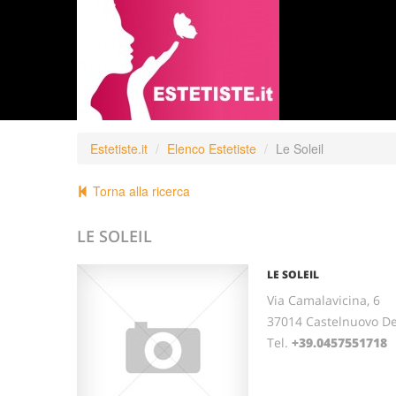
Estetiste.it
Elenco Estetiste
Le Soleil
Torna alla ricerca
LE SOLEIL
LE SOLEIL
Via Camalavicina, 6
37014 Castelnuovo D
Tel.
+39.0457551718