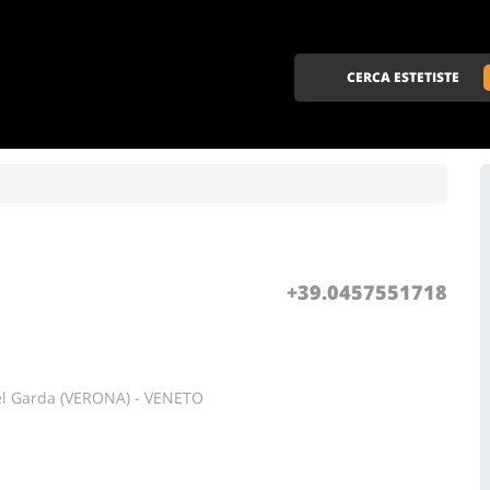
CERCA ESTETISTE
+39.0457551718
el Garda (VERONA) - VENETO