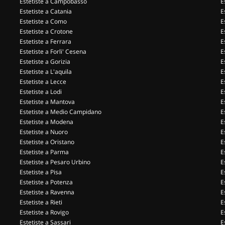
Estetiste a Campobasso
E
Estetiste a Catania
E
Estetiste a Como
E
Estetiste a Crotone
E
Estetiste a Ferrara
E
Estetiste a Forli' Cesena
E
Estetiste a Gorizia
E
Estetiste a L'aquila
E
Estetiste a Lecce
E
Estetiste a Lodi
E
Estetiste a Mantova
E
Estetiste a Medio Campidano
E
Estetiste a Modena
E
Estetiste a Nuoro
E
Estetiste a Oristano
E
Estetiste a Parma
E
Estetiste a Pesaro Urbino
E
Estetiste a Pisa
E
Estetiste a Potenza
E
Estetiste a Ravenna
E
Estetiste a Rieti
E
Estetiste a Rovigo
E
Estetiste a Sassari
E