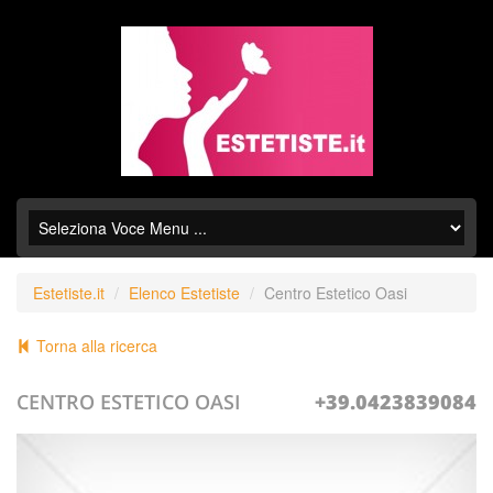
Estetiste.it
Elenco Estetiste
Centro Estetico Oasi
Torna alla ricerca
CENTRO ESTETICO OASI
+39.0423839084