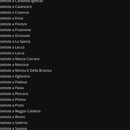
stetiste a Carbonia-Iglesias
stetiste a Catanzaro
stetiste a Cosenza
stetiste a Enna
stetiste a Firenze
stetiste a Frosinone
stetiste a Grosseto
stetiste a La Spezia
stetiste a Lecco
stetiste a Lucca
stetiste a Massa Carrara
stetiste a Messina
stetiste a Monza E Della Brianza
stetiste a Ogliastra
stetiste a Padova
stetiste a Pavia
stetiste a Pescara
stetiste a Pistoia
stetiste a Prato
stetiste a Reggio Calabria
stetiste a Rimini
stetiste a Salerno
stetiste a Savona