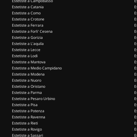
Estetiste a Campobasso
E
Estetiste a Catania
E
Estetiste a Como
E
Estetiste a Crotone
E
Estetiste a Ferrara
E
Estetiste a Forli' Cesena
E
Estetiste a Gorizia
E
Estetiste a L'aquila
E
Estetiste a Lecce
E
Estetiste a Lodi
E
Estetiste a Mantova
E
Estetiste a Medio Campidano
E
Estetiste a Modena
E
Estetiste a Nuoro
E
Estetiste a Oristano
E
Estetiste a Parma
E
Estetiste a Pesaro Urbino
E
Estetiste a Pisa
E
Estetiste a Potenza
E
Estetiste a Ravenna
E
Estetiste a Rieti
E
Estetiste a Rovigo
E
Estetiste a Sassari
E