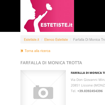
Estetiste.it
Elenco Estetiste
Farfalla Di Monica Tr
Torna alla ricerca
FARFALLA DI MONICA TROTTA
FARFALLA DI MONICA 
Via Don Giovanni Minz
20851 Lissone (MONZ
Tel.
+39.0392454396