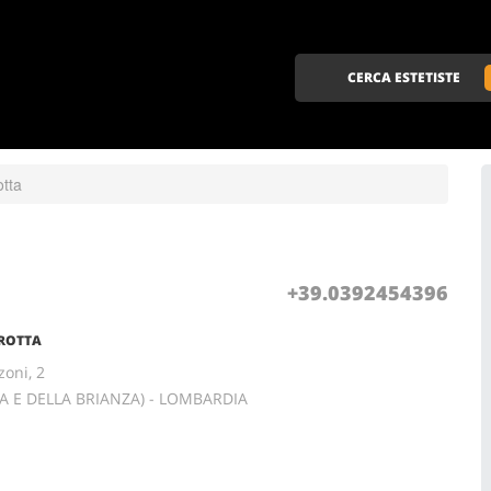
CERCA ESTETISTE
otta
+39.0392454396
TROTTA
oni, 2
A E DELLA BRIANZA) - LOMBARDIA