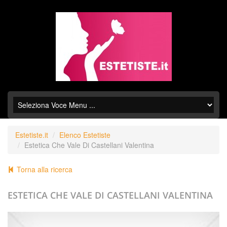
Estetiste.it
Elenco Estetiste
Estetica Che Vale Di Castellani Valentina
Torna alla ricerca
ESTETICA CHE VALE DI CASTELLANI VALENTINA
+39.0571588136