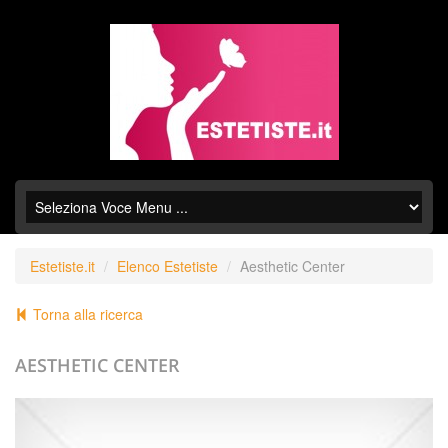
Estetiste.it
Elenco Estetiste
Aesthetic Center
Torna alla ricerca
AESTHETIC CENTER
+39.0776032047,+39.0776726436